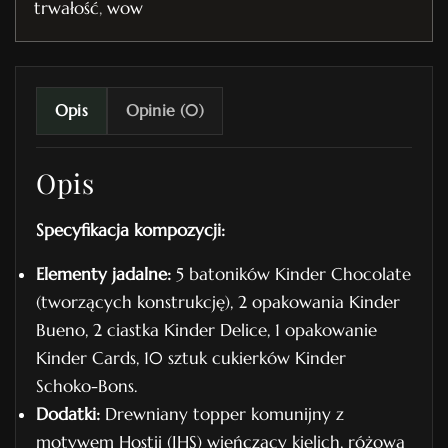
trwałość
,
wow
i
e
t
n
Opis
Opinie (0)
r
.
Opis
3
3
Specyfikacja kompozycji:
Elementy jadalne:
5 batoników Kinder Chocolate
(tworzących konstrukcję), 2 opakowania Kinder
Bueno, 2 ciastka Kinder Delice, 1 opakowanie
Kinder Cards, 10 sztuk cukierków Kinder
Schoko-Bons.
Dodatki:
Drewniany topper komunijny z
motywem Hostii (IHS) wieńczący kielich, różowa