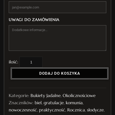
UWAGI DO ZAMÓWIENIA
i
l
DODAJ DO KOSZYKA
o
ś
ć
Kategorie:
Bukiety Jadalne
,
Okolicznościowe
B
Znaczników:
biel
,
gratulacje
,
komunia
,
u
nowoczesność
,
praktyczność
,
Rocznica
,
słodycze
,
k