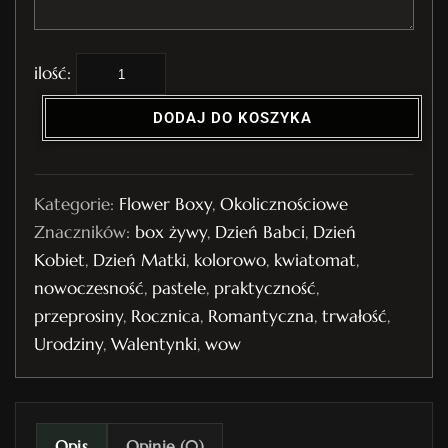
i
l
DODAJ DO KOSZYKA
o
ś
ć
Kategorie:
Flower Boxy
,
Okolicznościowe
F
Znaczników:
box żywy
,
Dzień Babci
,
Dzień
l
Kobiet
,
Dzień Matki
,
kolorowo
,
kwiatomat
,
o
nowoczesność
,
pastele
,
praktyczność
,
w
przeprosiny
,
Rocznica
,
Romantyczna
,
trwałość
,
e
Urodziny
,
Walentynki
,
wow
r
B
o
x
Opis
Opinie (0)