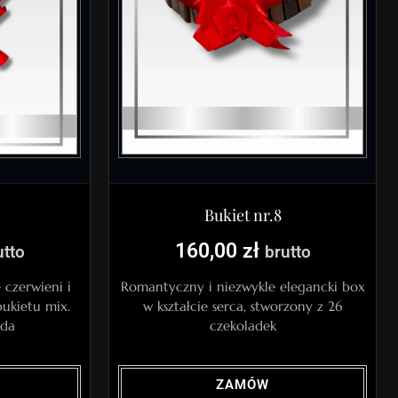
Bukiet nr.8
160,00
zł
utto
brutto
czerwieni i
Romantyczny i niezwykle elegancki box
bukietu mix.
w kształcie serca, stworzony z 26
ada
czekoladek
ZAMÓW