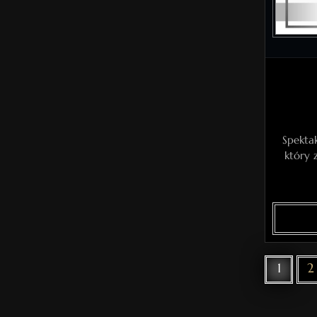
Spektak
który 
1
2