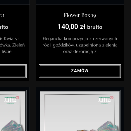
.1
Flower Box 19
140,00
zł
utto
brutto
i: Kwiaty:
Elegancka kompozycja z czerwonych
sówka. Zieleń
róż i goździków, uzupełniona zielenią
liście
oraz dekoracją z
ZAMÓW