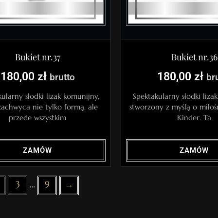
Bukiet nr.37
Bukiet nr.36
180,00
zł
180,00
zł
brutto
br
ularny słodki lizak komunijny,
Spektakularny słodki liza
zachwyca nie tylko formą, ale
stworzony z myślą o miłoś
przede wszystkim
Kinder. Ta
ZAMÓW
ZAMÓW
3
…
9
→