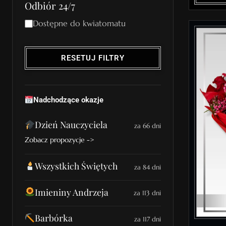
Odbiór 24/7
Dostępne do kwiatomatu
RESETUJ FILTRY
Nadchodzące okazje
Dzień Nauczyciela
za 66 dni
Zobacz propozycje ->
Wszystkich Świętych
za 84 dni
Imieniny Andrzeja
za 113 dni
Barbórka
za 117 dni