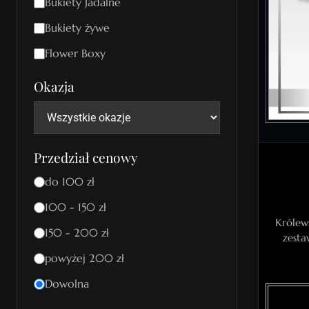
Bukiety Jadalne
Bukiety żywe
Flower Boxy
Okazja
Przedział cenowy
do 100 zł
100 - 150 zł
Królew
150 - 200 zł
zesta
powyżej 200 zł
Dowolna