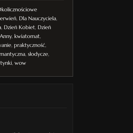
kolicznościowe
zerwień
,
Dla Nauczyciela
,
a
,
Dzień Kobiet
,
Dzień
 Anny
,
kwiatomat
,
wanie
,
praktyczność
,
mantyczna
,
słodycze
,
tynki
,
wow