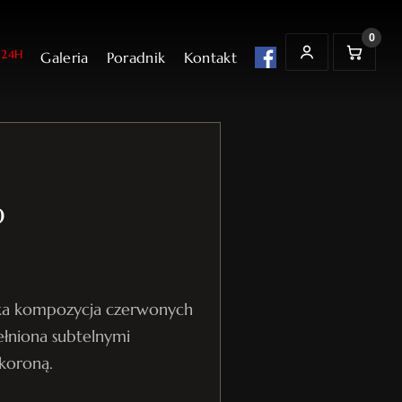
0
24H
Galeria
Poradnik
Kontakt
t
K
MOJE KONTO
o
s
z
y
k
0
cka kompozycja czerwonych
ełniona subtelnymi
koroną.