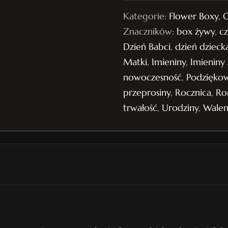
ś
Kategorie:
Flower Boxy
,
O
ć
Znaczników:
box żywy
,
c
F
Dzień Babci
,
dzień dzieck
l
Matki
,
Imieniny
,
Imieniny
o
nowoczesność
,
Podzięko
w
przeprosiny
,
Rocznica
,
Ro
e
trwałość
,
Urodziny
,
Walen
r
B
o
x
1
0