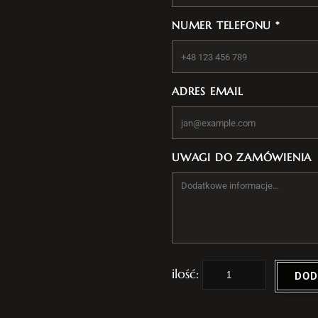
NUMER TELEFONU *
ADRES EMAIL
UWAGI DO ZAMÓWIENIA
i
DOD
l
o