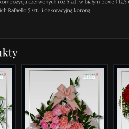
kompozycja czerwonych róż 5 szt. w białym boxie ( 12,5 
ch Rafaello 5 szt. i dekoracyjną koroną.
ukty