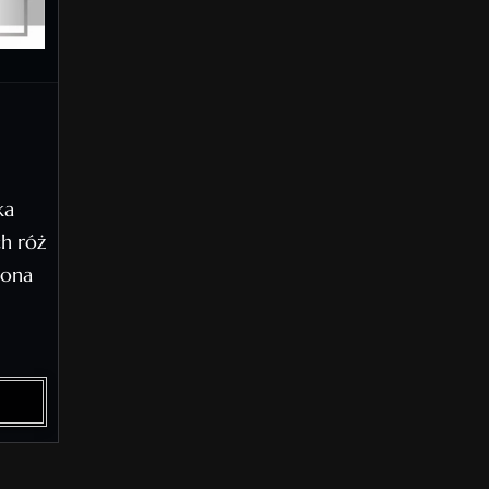
ka
h róż
iona