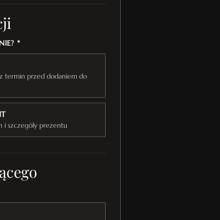
ji
IE? *
raz termin przed dodaniem do
NT
n i szczegóły prezentu
ącego