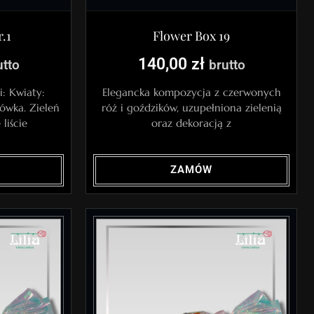
.1
Flower Box 19
140,00
zł
utto
brutto
i: Kwiaty:
Elegancka kompozycja z czerwonych
sówka. Zieleń
róż i goździków, uzupełniona zielenią
liście
oraz dekoracją z
ZAMÓW