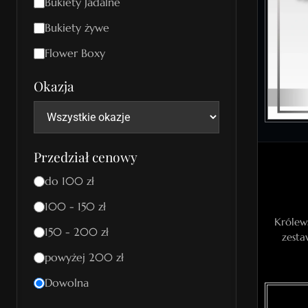
Bukiety Jadalne
Bukiety żywe
Flower Boxy
Okazja
Przedział cenowy
do 100 zł
100 - 150 zł
Królew
150 - 200 zł
zesta
powyżej 200 zł
Dowolna