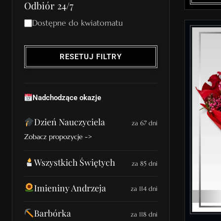
Odbiór 24/7
Dostępne do kwiatomatu
RESETUJ FILTRY
Nadchodzące okazje
Dzień Nauczyciela
za 67 dni
Zobacz propozycje ->
Wszystkich Świętych
za 85 dni
Imieniny Andrzeja
za 114 dni
Barbórka
za 118 dni