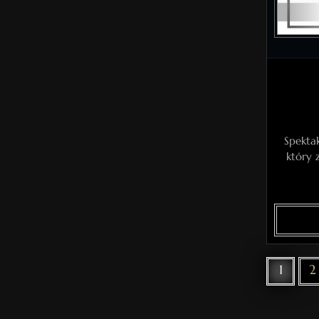
Spektak
który 
1
2