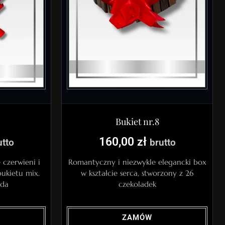
Bukiet nr.8
160,00
zł
utto
brutto
czerwieni i
Romantyczny i niezwykle elegancki box
bukietu mix.
w kształcie serca, stworzony z 26
ada
czekoladek
ZAMÓW