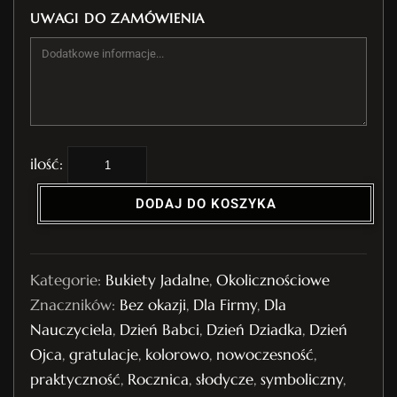
UWAGI DO ZAMÓWIENIA
i
l
DODAJ DO KOSZYKA
o
ś
ć
Kategorie:
Bukiety Jadalne
,
Okolicznościowe
B
Znaczników:
Bez okazji
,
Dla Firmy
,
Dla
u
Nauczyciela
,
Dzień Babci
,
Dzień Dziadka
,
Dzień
k
Ojca
,
gratulacje
,
kolorowo
,
nowoczesność
,
i
praktyczność
,
Rocznica
,
słodycze
,
symboliczny
,
e