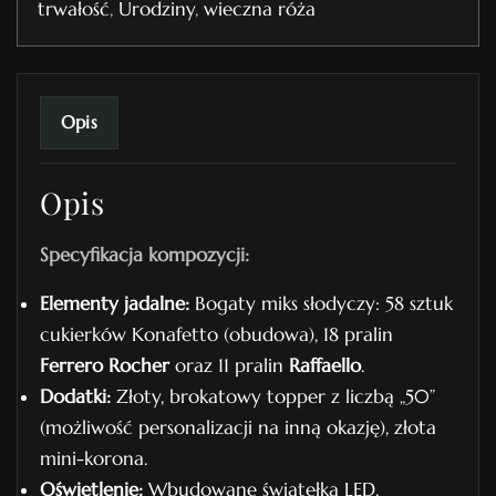
trwałość
,
Urodziny
,
wieczna róża
t
n
r
.
Opis
1
2
Opis
Specyfikacja kompozycji:
Elementy jadalne:
Bogaty miks słodyczy: 58 sztuk
cukierków Konafetto (obudowa), 18 pralin
Ferrero Rocher
oraz 11 pralin
Raffaello
.
Dodatki:
Złoty, brokatowy topper z liczbą „50”
(możliwość personalizacji na inną okazję), złota
mini-korona.
Oświetlenie:
Wbudowane światełka LED,