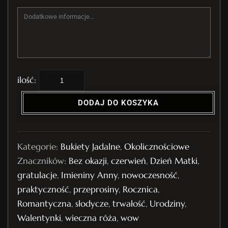
i
l
DODAJ DO KOSZYKA
o
ś
ć
Kategorie:
Bukiety Jadalne
,
Okolicznościowe
B
Znaczników:
Bez okazji
,
czerwień
,
Dzień Matki
,
u
gratulacje
,
Imieniny Anny
,
nowoczesność
,
k
praktyczność
,
przeprosiny
,
Rocznica
,
i
Romantyczna
,
słodycze
,
trwałość
,
Urodziny
,
e
Walentynki
,
wieczna róża
,
wow
t