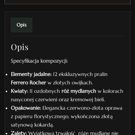
n
r
.
Opis
7
Opis
Specyfikacja kompozycji:
Elementy jadalne:
12 ekskluzywnych pralin
Ferrero Rocher
w złotych owijkach.
Kwiaty:
11 ozdobnych
róż mydlanych
w kolorach
nasyconej czerwieni oraz kremowej bieli.
Opakowanie:
Elegancka czerwono-złota oprawa
z papieru florystycznego, wykończona złotą
satynową kokardą.
Zalety:
Wyjątkowa trwałość róże mydlane nie