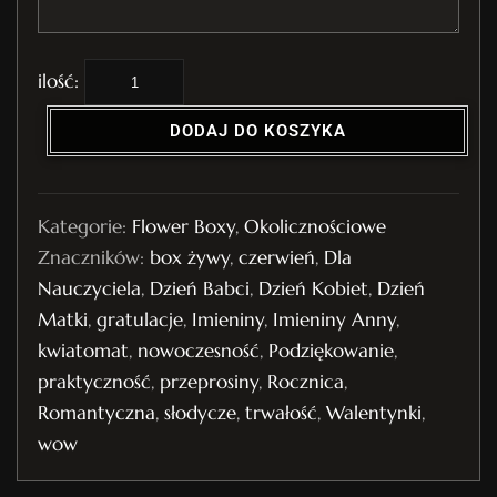
i
l
DODAJ DO KOSZYKA
o
ś
ć
Kategorie:
Flower Boxy
,
Okolicznościowe
F
Znaczników:
box żywy
,
czerwień
,
Dla
l
Nauczyciela
,
Dzień Babci
,
Dzień Kobiet
,
Dzień
o
Matki
,
gratulacje
,
Imieniny
,
Imieniny Anny
,
w
kwiatomat
,
nowoczesność
,
Podziękowanie
,
e
praktyczność
,
przeprosiny
,
Rocznica
,
r
Romantyczna
,
słodycze
,
trwałość
,
Walentynki
,
B
wow
o
x