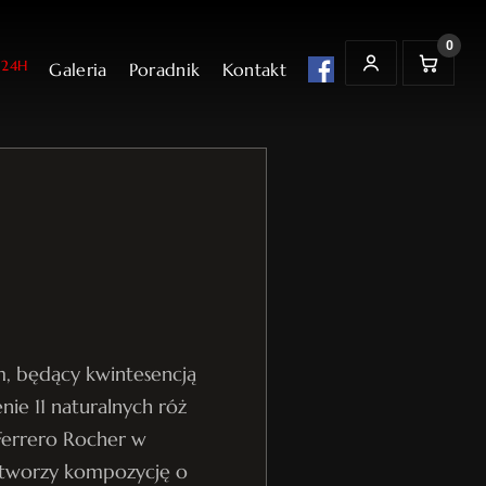
0
24H
Galeria
Poradnik
Kontakt
t
K
MOJE KONTO
o
s
z
y
k
m, będący kwintesencją
enie 11 naturalnych róż
 Ferrero Rocher w
e tworzy kompozycję o