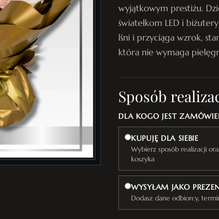
wyjątkowym prestiżu. D
światełkom LED i biżuter
lśni i przyciąga wzrok, st
która nie wymaga pielęgna
Sposób realizac
DLA KOGO JEST ZAMÓWIEN
KUPUJĘ DLA SIEBIE
Wybierz sposób realizacji o
koszyka
WYSYŁAM JAKO PREZE
Dodasz dane odbiorcy, termi