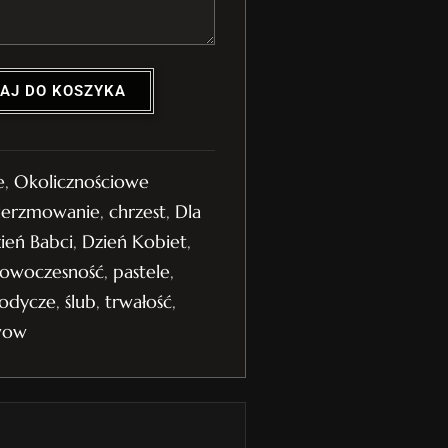
AJ DO KOSZYKA
e
,
Okolicznościowe
ierzmowanie
,
chrzest
,
Dla
ień Babci
,
Dzień Kobiet
,
owoczesność
,
pastele
,
łodycze
,
ślub
,
trwałość
,
wow