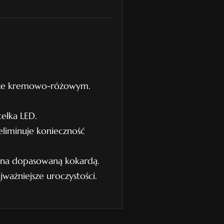
orze kremowo-różowym.
ełka LED.
eliminuje konieczność
ona dopasowaną kokardą.
jważniejsze uroczystości.