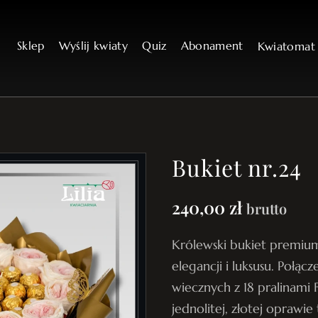
Sklep
Wyślij kwiaty
Quiz
Abonament
Kwiatoma
Bukiet nr.24
240,00
zł
brutto
Królewski bukiet premiu
elegancji i luksusu. Połącz
wiecznych z 18 pralinami
jednolitej, złotej oprawi