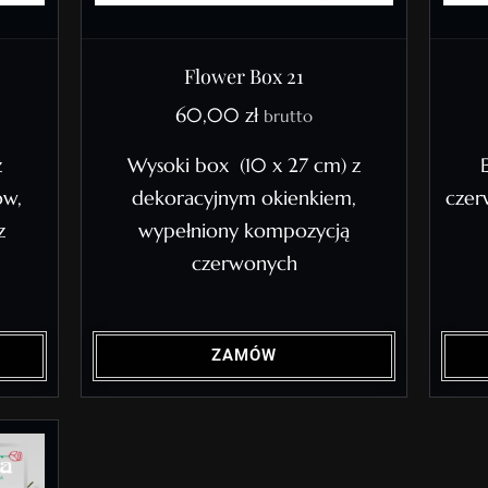
Flower Box 21
60,00
zł
brutto
z
Wysoki box (10 x 27 cm) z
ów,
dekoracyjnym okienkiem,
czer
z
wypełniony kompozycją
czerwonych
ZAMÓW