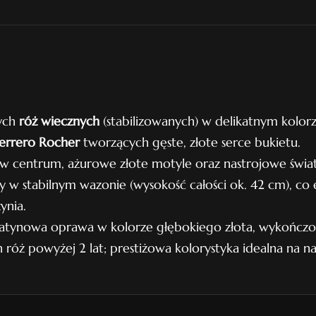
.
2
4
ych
róż wiecznych
(stabilizowanych) w delikatnym kol
errero Rocher
tworzących gęste, złote serce bukietu.
w centrum, ażurowe złote motyle oraz nastrojowe świat
 w stabilnym wazonie (wysokość całości ok. 42 cm), co 
ynia.
satynowa oprawa w kolorze głębokiego złota, wykończ
róż powyżej 2 lat; prestiżowa kolorystyka idealna na na