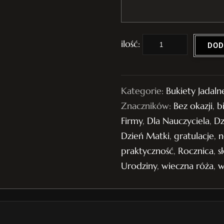
i
DOD
l
o
ś
Kategorie:
Bukiety Jadaln
ć
Znaczników:
Bez okazji
,
b
B
Firmy
,
Dla Nauczyciela
,
Dz
u
Dzień Matki
,
gratulacje
,
n
k
praktyczność
,
Rocznica
,
s
i
Urodziny
,
wieczna róża
,
e
t
n
r