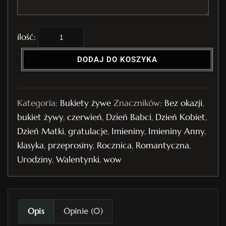
i
l
DODAJ DO KOSZYKA
o
ś
ć
Kategoria:
Bukiety żywe
Znaczników:
Bez okazji
,
B
bukiet żywy
,
czerwień
,
Dzień Babci
,
Dzień Kobiet
,
u
Dzień Matki
,
gratulacje
,
Imieniny
,
Imieniny Anny
,
k
klasyka
,
przeprosiny
,
Rocznica
,
Romantyczna
,
i
Urodziny
,
Walentynki
,
wow
e
t
ż
y
Opis
Opinie (0)
w