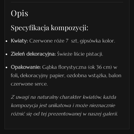
y
Opis
n
r
Specyfikacja kompozycji:
.
5
Kwiaty:
Czerwone róże 7 szt, gipsówka kolor.
Zieleń dekoracyjna:
Świeże liście pistacji.
Opakowanie:
Gąbka florystyczna (ok 36 cm) w
foli
,
dekoracyjny papier, ozdobna wstążka, balon
czerwone serce.
Z uwagi na naturalny charakter kwiatów, każda
kompozycja jest unikatowa i może nieznacznie
różnić się od tej prezentowanej w naszej galerii.