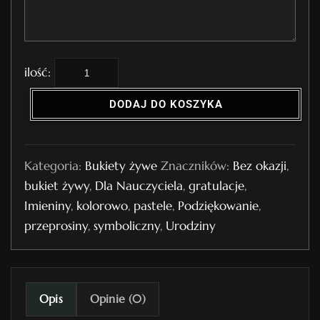
i
l
DODAJ DO KOSZYKA
o
ś
ć
Kategoria:
Bukiety żywe
Znaczników:
Bez okazji
,
B
bukiet żywy
,
Dla Nauczyciela
,
gratulacje
,
u
Imieniny
,
kolorowo
,
pastele
,
Podziękowanie
,
k
przeprosiny
,
symboliczny
,
Urodziny
i
e
t
ż
Opis
Opinie (0)
y