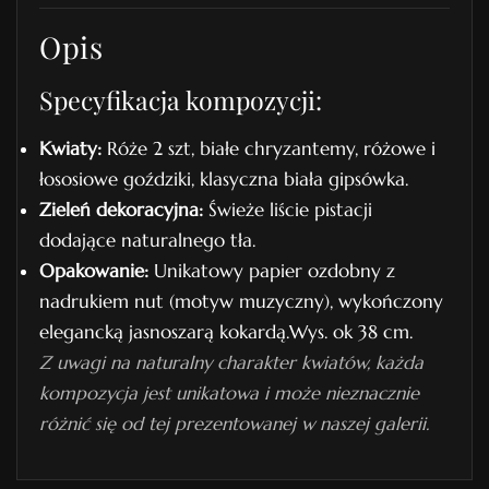
w
Opis
y
n
Specyfikacja kompozycji:
r
.
Kwiaty:
Róże 2 szt, białe chryzantemy, różowe i
1
łososiowe goździki, klasyczna biała gipsówka.
5
Zieleń dekoracyjna:
Świeże liście pistacji
dodające naturalnego tła.
Opakowanie:
Unikatowy papier ozdobny z
nadrukiem nut (motyw muzyczny), wykończony
elegancką jasnoszarą kokardą.Wys. ok 38 cm.
Z uwagi na naturalny charakter kwiatów, każda
kompozycja jest unikatowa i może nieznacznie
różnić się od tej prezentowanej w naszej galerii.