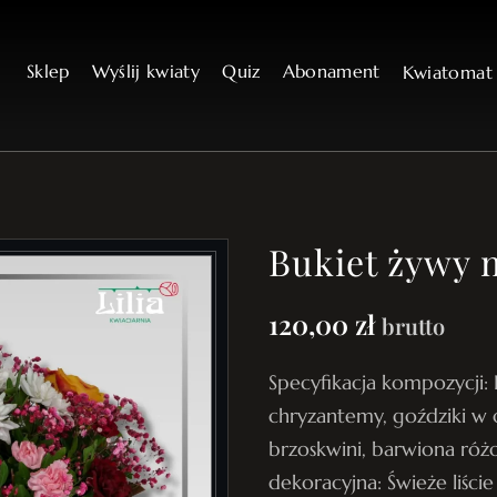
Sklep
Wyślij kwiaty
Quiz
Abonament
Kwiatoma
Bukiet żywy 
120,00
zł
brutto
Specyfikacja kompozycji: K
chryzantemy, goździki w 
brzoskwini, barwiona róż
dekoracyjna: Świeże liście