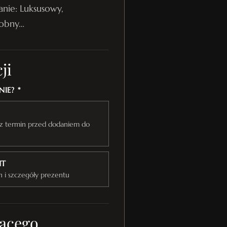
anie: Luksusowy,
dobny…
ji
IE? *
raz termin przed dodaniem do
NT
n i szczegóły prezentu
ącego