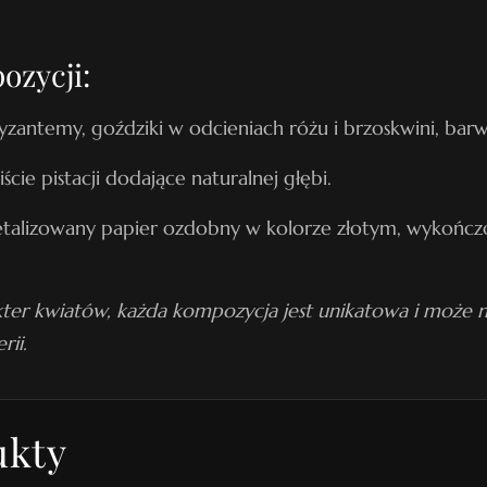
n
r
ozycji:
.
2
ryzantemy, goździki w odcieniach różu i brzoskwini, ba
0
iście pistacji dodające naturalnej głębi.
talizowany papier ozdobny w kolorze złotym, wykończ
ter kwiatów, każda kompozycja jest unikatowa i może ni
rii.
ukty