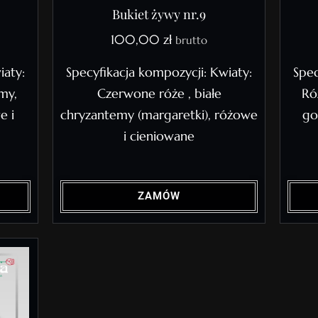
Bukiet żywy nr.9
100,00
zł
brutto
iaty:
Specyfikacja kompozycji: Kwiaty:
Spec
my,
Czerwone róże , białe
Ró
e i
chryzantemy (margaretki), różowe
go
i cieniowane
ZAMÓW