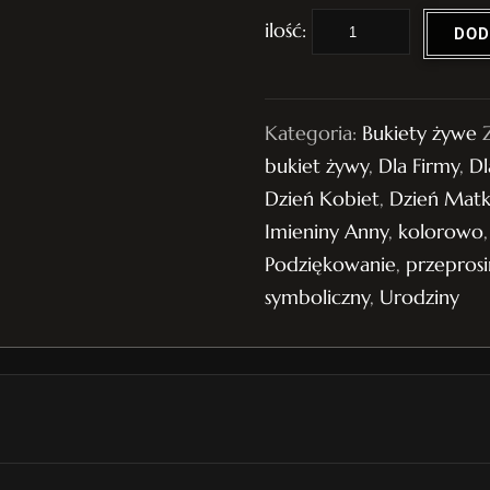
i
DOD
l
o
ś
Kategoria:
Bukiety żywe
ć
bukiet żywy
,
Dla Firmy
,
Dl
B
Dzień Kobiet
,
Dzień Matk
u
Imieniny Anny
,
kolorowo
k
Podziękowanie
,
przeprosi
i
symboliczny
,
Urodziny
e
t
ż
y
w
y