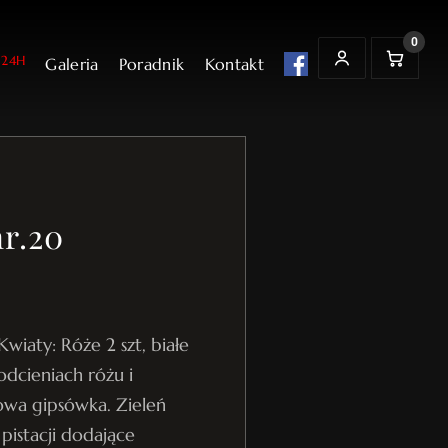
0
24H
Galeria
Poradnik
Kontakt
t
K
MOJE KONTO
o
s
z
y
k
nr.20
wiaty: Róże 2 szt, białe
odcieniach różu i
owa gipsówka. Zieleń
 pistacji dodające