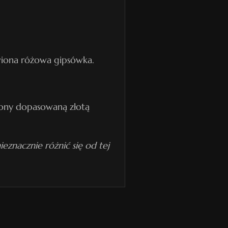
rwiona różowa gipsówka.
ony dopasowaną złotą
eznacznie różnić się od tej