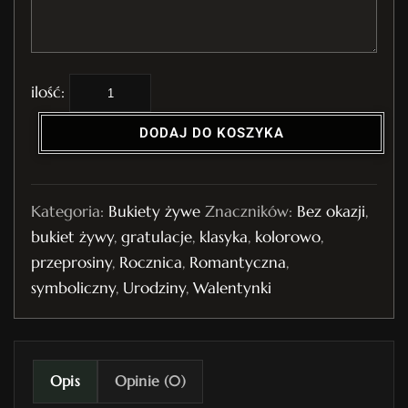
i
l
DODAJ DO KOSZYKA
o
ś
ć
Kategoria:
Bukiety żywe
Znaczników:
Bez okazji
,
B
bukiet żywy
,
gratulacje
,
klasyka
,
kolorowo
,
u
przeprosiny
,
Rocznica
,
Romantyczna
,
k
symboliczny
,
Urodziny
,
Walentynki
i
e
t
ż
Opis
Opinie (0)
y