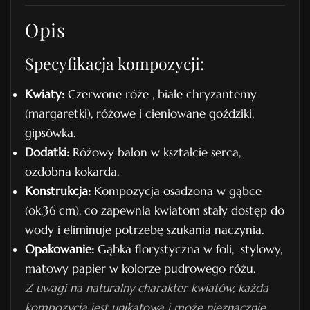
w
Opis
y
n
Specyfikacja kompozycji:
r
.
Kwiaty:
Czerwone róże , białe chryzantemy
9
(margaretki), różowe i cieniowane goździki,
gipsówka.
Dodatki:
Różowy balon w kształcie serca,
ozdobna kokarda.
Konstrukcja:
Kompozycja osadzona w gąbce
(ok.36 cm), co zapewnia kwiatom stały dostęp do
wody i eliminuje potrzebę szukania naczynia.
Opakowanie:
Gąbka florystyczna w foli, stylowy,
matowy papier w kolorze pudrowego różu.
Z uwagi na naturalny charakter kwiatów, każda
kompozycja jest unikatowa i może nieznacznie