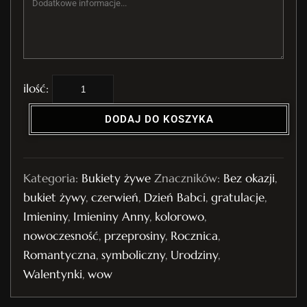
i
l
DODAJ DO KOSZYKA
o
ś
ć
Kategoria:
Bukiety żywe
Znaczników:
Bez okazji
,
B
bukiet żywy
,
czerwień
,
Dzień Babci
,
gratulacje
,
u
Imieniny
,
Imieniny Anny
,
kolorowo
,
k
nowoczesność
,
przeprosiny
,
Rocznica
,
i
Romantyczna
,
symboliczny
,
Urodziny
,
e
Walentynki
,
wow
t
ż