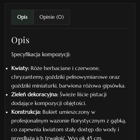
y
w
Opis
Opinie (0)
y
n
Opis
r
.
Specyfikacja kompozycji:
2
5
Kwiaty:
Róże herbaciane i czerwone,
chryzantemy, goździki pełnowymiarowe oraz
goździki miniaturki, barwiona różowa gipsówka.
Zieleń dekoracyjna:
Świeże liście pistacji
dodające kompozycji objętości.
Konstrukcja:
Bukiet umieszczony w
profesjonalnym wazonie florystycznym z gąbką,
co zapewnia kwiatom stały dostęp do wody i
przedłuża ich trwałość. Wys ok 45 cm.