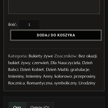
i
l
DODAJ DO KOSZYKA
o
ś
ć
Kategoria:
Bukiety żywe
Znaczników:
Bez okazji
,
B
bukiet żywy
,
czerwień
,
Dla Nauczyciela
,
Dzień
u
Babci
,
Dzień Kobiet
,
Dzień Matki
,
gratulacje
,
k
Imieniny
,
Imieniny Anny
,
kolorowo
,
przeprosiny
,
i
Rocznica
,
Romantyczna
,
symboliczny
,
Urodziny
e
t
ż
y
Opis
Opinie (0)