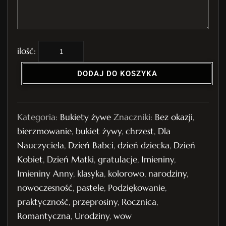
i
l
DODAJ DO KOSZYKA
o
ś
ć
Kategoria:
Bukiety żywe
Znaczniki:
Bez okazji
,
B
bierzmowanie
,
bukiet żywy
,
chrzest
,
Dla
u
Nauczyciela
,
Dzień Babci
,
dzień dziecka
,
Dzień
k
Kobiet
,
Dzień Matki
,
gratulacje
,
Imieniny
,
i
Imieniny Anny
,
klasyka
,
kolorowo
,
narodziny
,
e
nowoczesność
,
pastele
,
Podziękowanie
,
t
praktyczność
,
przeprosiny
,
Rocznica
,
ż
Romantyczna
,
Urodziny
,
wow
y