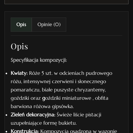
w
y
n
Opis
Opinie (0)
r
.
Opis
3
1
Specyfikacja kompozycji:
Kwiaty:
Róże 5 szt. w odcieniach pudrowego
różu, intensywnej czerwieni i słonecznego
pomarańczu, białe puszyste chryzantemy,
goździki oraz
g
oździki miniaturowe , obfita
barwiona różowa gipsówka.
Zieleń dekoracyjna:
Świeże liście pistacji
uzupełniające formę bukietu.
Konstrukcja:
Kompozycja osadzona w wazonie