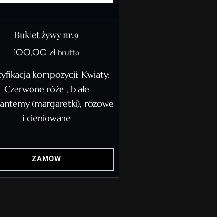
Bukiet żywy nr.9
100,00
zł
brutto
yfikacja kompozycji: Kwiaty:
Czerwone róże , białe
zantemy (margaretki), różowe
i cieniowane
ZAMÓW