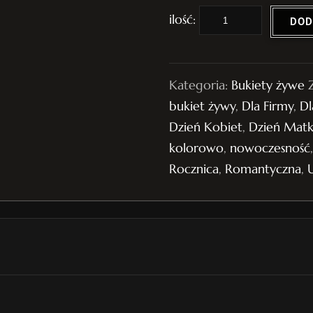
i
DOD
l
o
ś
Kategoria:
Bukiety żywe
ć
bukiet żywy
,
Dla Firmy
,
Dl
B
Dzień Kobiet
,
Dzień Matk
u
kolorowo
,
nowoczesność
k
Rocznica
,
Romantyczna
,
i
e
t
ż
y
w
y