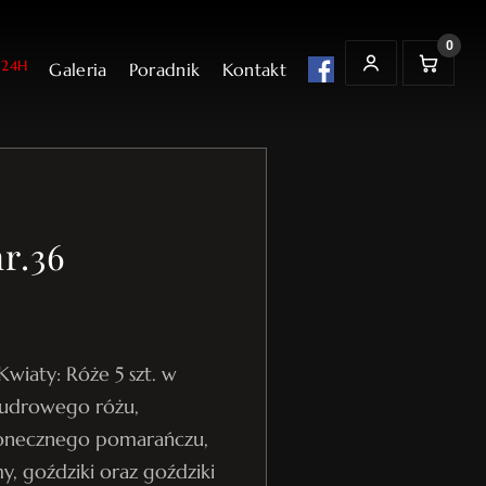
0
24H
Galeria
Poradnik
Kontakt
t
K
MOJE KONTO
o
s
z
y
k
r.36
Kwiaty: Róże 5 szt. w
udrowego różu,
słonecznego pomarańczu,
y, goździki oraz goździki