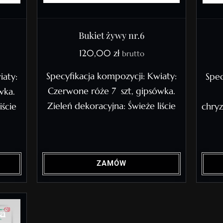
Bukiet żywy nr.6
120,00
zł
brutto
Specyfikacja kompozycji: Kwiaty:
iaty:
Spec
Czerwone róże 7 szt, gipsówka.
wka.
Zieleń dekoracyjna: Świeże liście
iście
chry
ZAMÓW