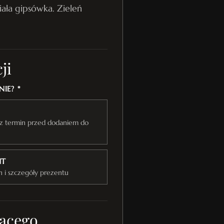
iała gipsówka. Zieleń
ji
IE? *
raz termin przed dodaniem do
NT
n i szczegóły prezentu
ącego