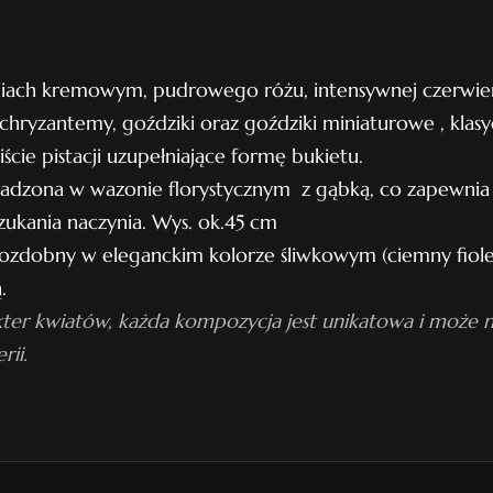
n
r
niach kremowym, pudrowego różu, intensywnej czerwien
.
chryzantemy, goździki oraz goździki miniaturowe , klasy
3
iście pistacji uzupełniające formę bukietu.
6
dzona w wazonie florystycznym z gąbką, co zapewnia 
zukania naczynia. Wys. ok.45 cm
ozdobny w eleganckim kolorze śliwkowym (ciemny fiole
.
ter kwiatów, każda kompozycja jest unikatowa i może ni
rii.