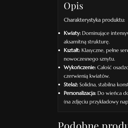
Opis
Charakterystyka produktu:
Kwiaty:
Dominujące intensyw
aksamitną strukturę.
Kształt:
Klasyczne, pełne ser
nowoczesnego sznytu.
Wykończenie:
Całość osadzo
czerwienią kwiatów.
Stelaż:
Solidna, stabilna kons
Personalizacja:
Do wieńca doł
(na zdjęciu przykładowy nap
Podobne prod