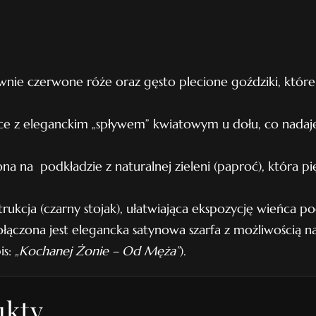
e
c
P
nie czerwone róże oraz gęsto plecione goździki, które
o
g
ce z eleganckim „spływem” kwiatowym u dołu, co nadaje 
r
z
na na podkładzie z naturalnej zieleni (paproć), która pi
e
b
trukcja (czarny stojak), ułatwiająca ekspozycję wieńca p
o
ączona jest elegancka satynowa szarfa z możliwością n
w
is:
„Kochanej Żonie – Od Męża”
).
y
N
r
ukty
1