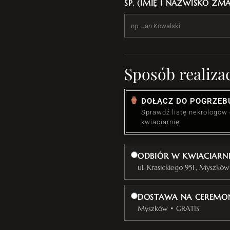
ŚP. (IMIĘ I NAZWISKO ZM
Sposób realizac
DOŁĄCZ DO POGRZEB
Sprawdź listę nekrologów
kwiaciarnię.
ODBIÓR W KWIACIARN
ul. Krasickiego 95F, Myszków
DOSTAWA NA CEREMON
Myszków • GRATIS