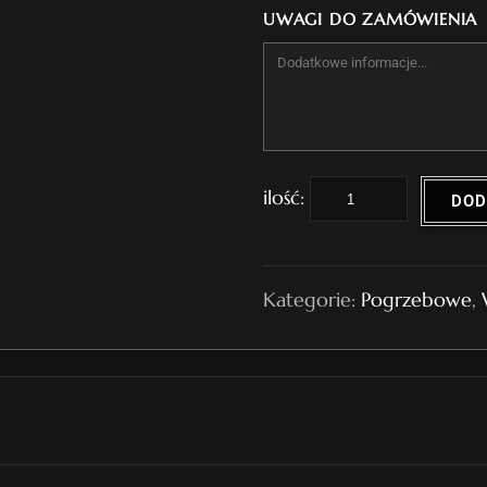
UWAGI DO ZAMÓWIENIA
i
DOD
l
o
ś
Kategorie:
Pogrzebowe
,
ć
W
i
e
n
i