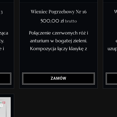
13
Wieniec Pogrzebowy Nr 16
W
500,00
zł
brutto
ząca
Połączenie czerwonych róż i
y.
anturium w bogatej zieleni.
 i
Kompozycja łączy klasykę z
uzup
ZAMÓW