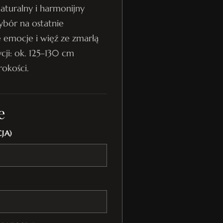
 naturalny i harmonijny
ybór na ostatnie
e emocje i więź ze zmarłą
ji: ok. 125–130 cm
rokości.
e
JA)