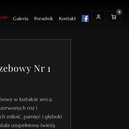
0
24H
Galeria
Poradnik
Kontakt
t
K
MOJE KONTO
o
s
z
y
k
zebowy Nr 1
bowy w kształcie serca,
czerwonych róż i
ch miłość, pamięć i głęboki
tała uzupełniona świeżą