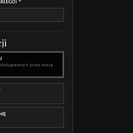
ARŁEGO) *
ji
U
 obsługiwanych przez naszą
I
IĘ