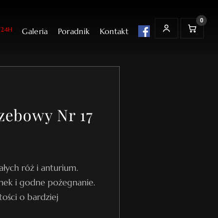
0
24H
Galeria
Poradnik
Kontakt
t
K
MOJE KONTO
o
s
z
y
k
zebowy Nr 17
łych róż i anturium.
unek i godne pożegnanie.
ości o bardziej
.