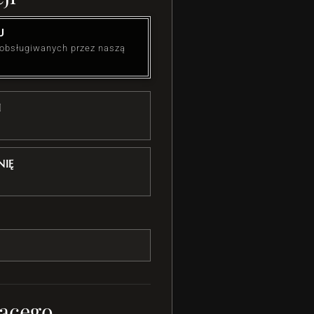
U
 obsługiwanych przez naszą
I
IĘ
ącego