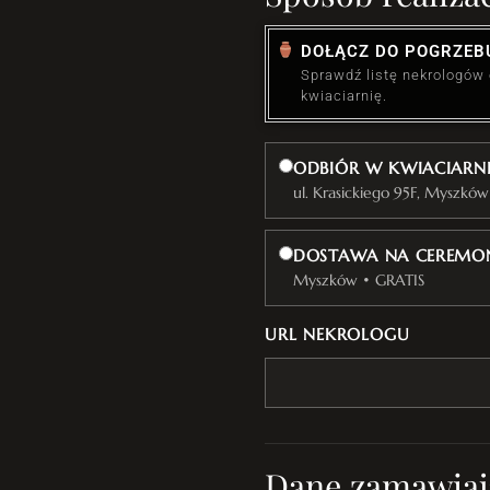
DOŁĄCZ DO POGRZEB
Sprawdź listę nekrologów
kwiaciarnię.
ODBIÓR W KWIACIARN
ul. Krasickiego 95F, Myszków
DOSTAWA NA CEREMON
Myszków • GRATIS
URL NEKROLOGU
Dane zamawiaj