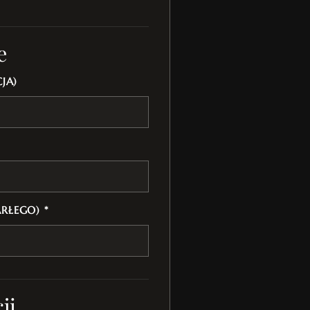
e
JA)
ARŁEGO) *
ji