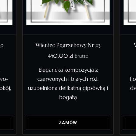
10
Wieniec Pogrzebowy Nr 23
450,00
zł
brutto
a
Elegancka kompozycja z
owo-
czerwonych i białych róż,
fl
okój,
uzupełniona delikatną gipsówką i
st
bogatą
ZAMÓW