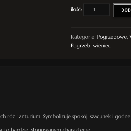
i
DOD
l
o
ś
Kategorie:
Pogrzebowe
,
ć
Pogrzeb
,
wieniec
W
i
e
n
i
e
c
P
ch róż i anturium. Symbolizuje spokój, szacunek i godn
o
ści o bardziej stonowanym charakterze.
g