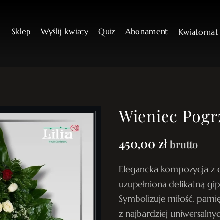
Sklep
Wyślij kwiaty
Quiz
Abonament
Kwiatoma
Wieniec Pogr
450,00
zł
brutto
Elegancka kompozycja z c
uzupełniona delikatną gip
Symbolizuje miłość, pami
z najbardziej uniwersalny