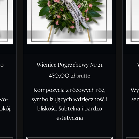
10
Wieniec Pogrzebowy Nr 21
450,00
zł
brutto
a
Kompozycja z różowych róż,
Wyj
owo-
symbolizujących wdzięczność i
ser
okój,
bliskość. Subtelna i bardzo
estetyczna