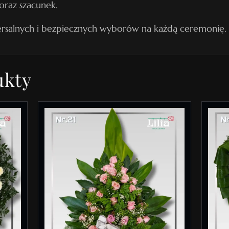
oraz szacunek.
g
wersalnych i bezpiecznych wyborów na każdą ceremonię.
r
z
e
ukty
b
o
w
y
N
r
2
3