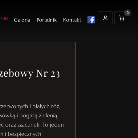
0
24H
Galeria
Poradnik
Kontakt
t
K
MOJE KONTO
o
s
z
y
k
zebowy Nr 23
zerwonych i białych róż,
sówką i bogatą zielenią.
ęć oraz szacunek. To jeden
ch i bezpiecznych