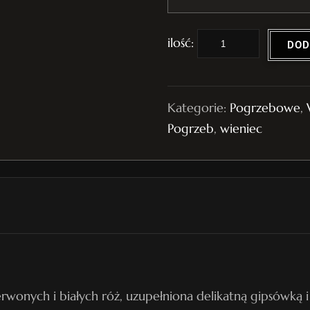
i
DOD
l
o
ś
Kategorie:
Pogrzebowe
,
ć
Pogrzeb
,
wieniec
W
i
e
n
i
e
c
P
wonych i białych róż, uzupełniona delikatną gipsówką i 
o