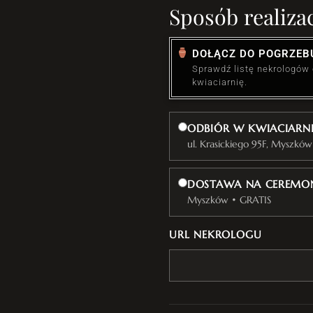
Sposób realizac
DOŁĄCZ DO POGRZEB
Sprawdź listę nekrologów
kwiaciarnię.
ODBIÓR W KWIACIARN
ul. Krasickiego 95F, Myszków
DOSTAWA NA CEREMON
Myszków • GRATIS
URL NEKROLOGU