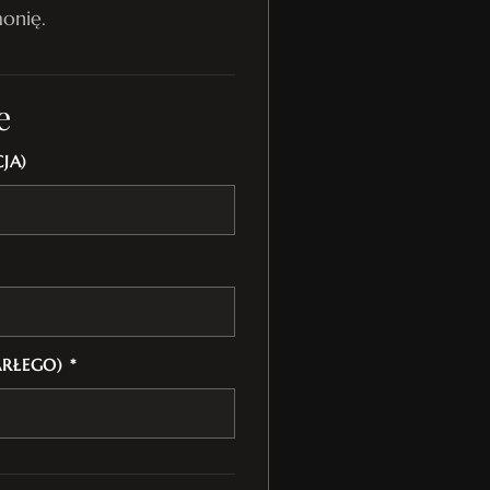
onię.
e
JA)
ARŁEGO) *