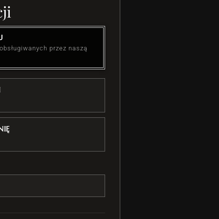
ji
U
 obsługiwanych przez naszą
I
IĘ