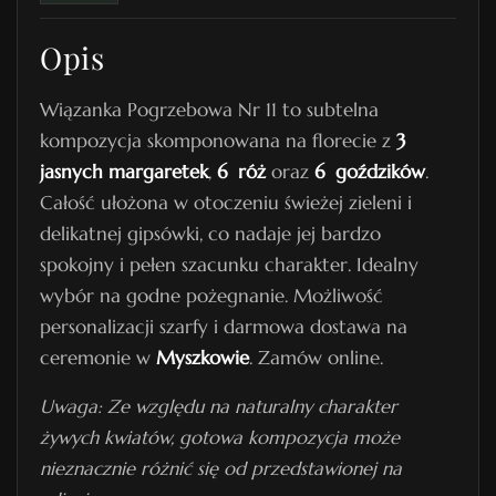
a
Opis
P
o
Wiązanka Pogrzebowa Nr 11 to subtelna
g
kompozycja skomponowana na florecie z
3
r
jasnych margaretek
,
6 róż
oraz
6 goździków
.
z
Całość ułożona w otoczeniu świeżej zieleni i
e
delikatnej gipsówki, co nadaje jej bardzo
b
spokojny i pełen szacunku charakter. Idealny
o
wybór na godne pożegnanie. Możliwość
w
personalizacji szarfy i darmowa dostawa na
a
ceremonie w
Myszkowie
. Zamów online.
N
r
Uwaga: Ze względu na naturalny charakter
1
żywych kwiatów, gotowa kompozycja może
1
nieznacznie różnić się od przedstawionej na