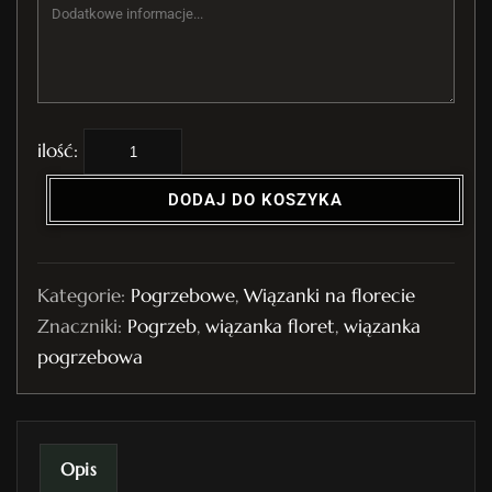
i
l
DODAJ DO KOSZYKA
o
ś
ć
Kategorie:
Pogrzebowe
,
Wiązanki na florecie
W
Znaczniki:
Pogrzeb
,
wiązanka floret
,
wiązanka
i
pogrzebowa
ą
z
a
n
Opis
k