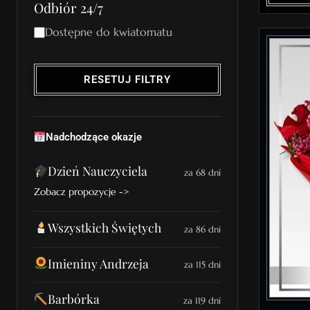
Odbiór 24/7
Dostępne do kwiatomatu
RESETUJ FILTRY
Nadchodzące okazje
Dzień Nauczyciela
za 68 dni
Zobacz propozycje ->
Wszystkich Świętych
za 86 dni
Imieniny Andrzeja
za 115 dni
Barbórka
za 119 dni