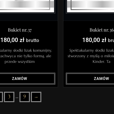
Bukiet nr.37
Bukiet nr.36
180,00
zł
180,00
zł
brutto
br
ularny słodki lizak komunijny,
Spektakularny słodki liza
zachwyca nie tylko formą, ale
stworzony z myślą o miłoś
przede wszystkim
Kinder. Ta
ZAMÓW
ZAMÓW
3
…
9
→