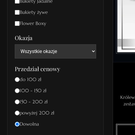
Bukiety Jadalne
Bukiety żywe
Flower Boxy
Okazja
Przedział cenowy
do 100 zł
100 - 150 zł
Królew
150 - 200 zł
zesta
powyżej 200 zł
Dowolna