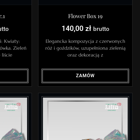
.1
Flower Box 19
140,00
zł
utto
brutto
i: Kwiaty:
Elegancka kompozycja z czerwonych
sówka. Zieleń
róż i goździków, uzupełniona zielenią
liście
oraz dekoracją z
ZAMÓW