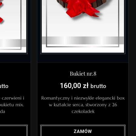
Bukiet nr.8
160,00
zł
utto
brutto
czerwieni i
Romantyczny i niezwykle elegancki box
bukietu mix.
w kształcie serca, stworzony z 26
ada
czekoladek
ZAMÓW