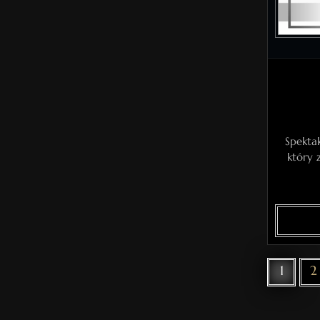
Spektak
który 
1
2