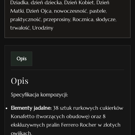
Dziadka
,
dzień dziecka
,
Dzień Kobiet
,
Dzień
k
Matki
,
Dzień Ojca
,
nowoczesność
,
pastele
,
i
praktyczność
,
przeprosiny
,
Rocznica
,
słodycze
,
e
trwałość
,
Urodziny
t
n
r
.
Opis
1
Opis
Specyfikacja kompozycji:
Elementy jadalne:
38 sztuk rurkowych cukierków
Konafetto (tworzących obudowę) oraz 8
ekskluzywnych pralin Ferrero Rocher w złotych
owijkach.