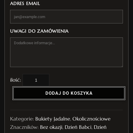
ADRES EMAIL
UWAGI DO ZAMÓWIENIA
i
l
DODAJ DO KOSZYKA
o
ś
ć
Kategorie:
Bukiety Jadalne
,
Okolicznościowe
B
Znaczników:
Bez okazji
,
Dzień Babci
,
Dzień
u