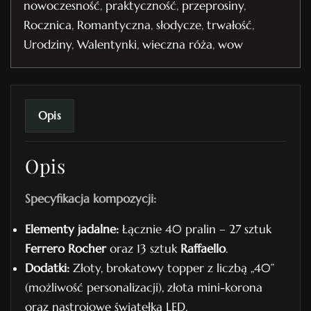
nowoczesność
,
praktyczność
,
przeprosiny
,
i
Rocznica
,
Romantyczna
,
słodycze
,
trwałość
,
e
Urodziny
,
Walentynki
,
wieczna róża
,
wow
t
n
r
.
Opis
2
6
Opis
Specyfikacja kompozycji:
Elementy jadalne:
Łącznie 40 pralin – 27 sztuk
Ferrero Rocher
oraz 13 sztuk
Raffaello
.
Dodatki:
Złoty, brokatowy topper z liczbą „40”
(możliwość personalizacji), złota mini-korona
oraz nastrojowe światełka LED.