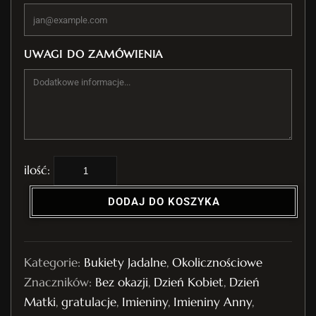
UWAGI DO ZAMÓWIENIA
i
l
DODAJ DO KOSZYKA
o
ś
ć
Kategorie:
Bukiety Jadalne
,
Okolicznościowe
B
Znaczników:
Bez okazji
,
Dzień Kobiet
,
Dzień
u
Matki
,
gratulacje
,
Imieniny
,
Imieniny Anny
,
k