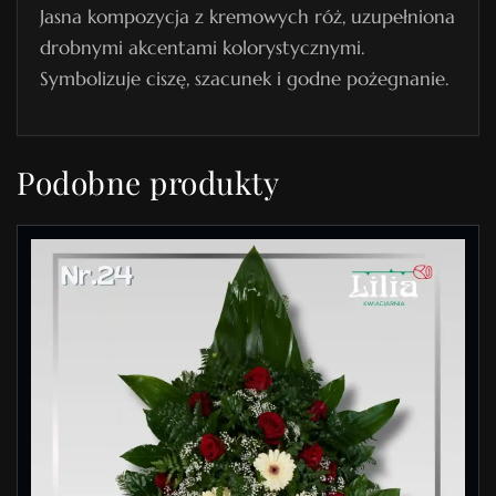
Jasna kompozycja z kremowych róż, uzupełniona
g
drobnymi akcentami kolorystycznymi.
r
Symbolizuje ciszę, szacunek i godne pożegnanie.
z
e
b
Podobne produkty
o
w
y
N
r
2
8