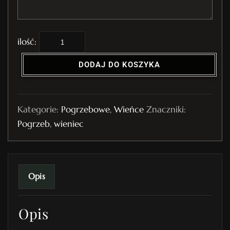
i
l
DODAJ DO KOSZYKA
o
ś
ć
Kategorie:
Pogrzebowe
,
Wieńce
Znaczniki:
W
Pogrzeb
,
wieniec
i
e
n
i
Opis
e
c
Opis
P
o