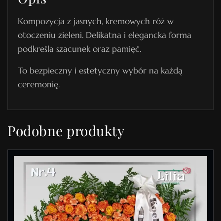
o
Kompozycja z jasnych, kremowych róż w
g
otoczeniu zieleni. Delikatna i elegancka forma
r
podkreśla szacunek oraz pamięć.
z
e
To bezpieczny i estetyczny wybór na każdą
b
ceremonię.
o
w
y
Podobne produkty
N
r
1
9