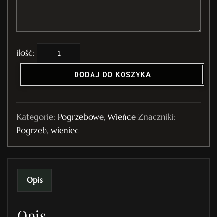
i
l
DODAJ DO KOSZYKA
o
ś
ć
Kategorie:
Pogrzebowe
,
Wieńce
Znaczniki:
W
Pogrzeb
,
wieniec
i
e
n
i
Opis
e
c
Opis
P