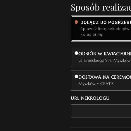
Sposób realizac
DOŁĄCZ DO POGRZEB
Sprawdź listę nekrologów
kwiaciarnię.
ODBIÓR W KWIACIARN
ul. Krasickiego 95F, Myszków
DOSTAWA NA CEREMON
Myszków • GRATIS
URL NEKROLOGU