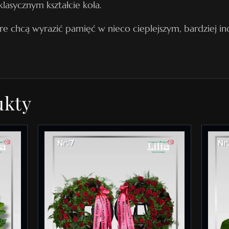
lasycznym kształcie koła.
g
re chcą wyrazić pamięć w nieco cieplejszym, bardziej in
r
z
e
b
o
ukty
w
y
N
r
1
2