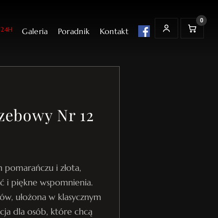
0
24H
Galeria
Poradnik
Kontakt
t
K
MOJE KONTO
o
s
z
y
k
zebowy Nr 12
 pomarańczu i złota,
ć i piękne wspomnienia.
ków, ułożona w klasycznym
cja dla osób, które chcą