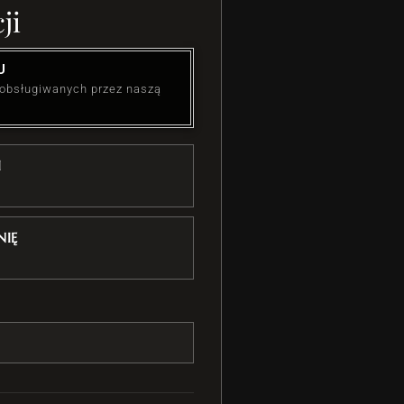
ji
U
 obsługiwanych przez naszą
I
IĘ