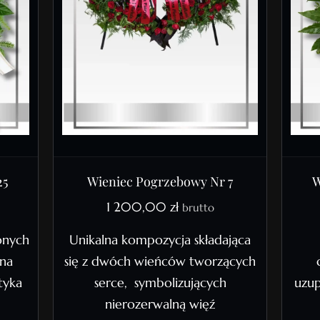
25
Wieniec Pogrzebowy Nr 7
W
1 200,00
zł
brutto
onych
Unikalna kompozycja składająca
ona
się z dwóch wieńców tworzących
tyka
serce, symbolizujących
uzup
nierozerwalną więź