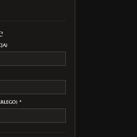
e
JA)
ARŁEGO) *