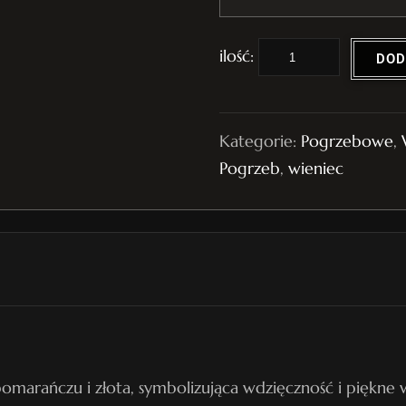
i
DOD
l
o
ś
Kategorie:
Pogrzebowe
,
ć
Pogrzeb
,
wieniec
W
i
e
n
i
e
c
P
marańczu i złota, symbolizująca wdzięczność i piękne
o