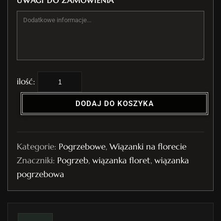
UWAGI DO ZAMÓWIENIA
i
l
DODAJ DO KOSZYKA
o
ś
ć
Kategorie:
Pogrzebowe
,
Wiązanki na florecie
W
Znaczniki:
Pogrzeb
,
wiązanka floret
,
wiązanka
i
pogrzebowa
ą
z
a
n