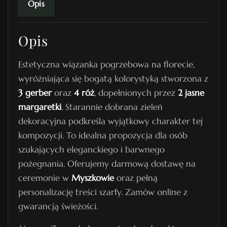
Opis
k
a
Opis
P
o
Estetyczna wiązanka pogrzebowa na florecie,
g
wyróżniająca się bogatą kolorystyką stworzona z
r
3 gerber
oraz
4 róż
, dopełnionych przez
2 jasne
z
margaretki
. Starannie dobrana zieleń
e
dekoracyjna podkreśla wyjątkowy charakter tej
b
kompozycji. To idealna propozycja dla osób
o
szukających eleganckiego i barwnego
w
pożegnania. Oferujemy darmową dostawę na
a
ceremonie w
Myszkowie
oraz pełną
N
personalizację treści szarfy. Zamów online z
r
gwarancją świeżości.
7