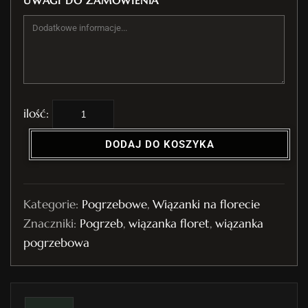
UWAGI DO ZAMÓWIENIA
i
l
DODAJ DO KOSZYKA
o
ś
ć
Kategorie:
Pogrzebowe
,
Wiązanki na florecie
W
Znaczniki:
Pogrzeb
,
wiązanka floret
,
wiązanka
i
pogrzebowa
ą
z
a
n