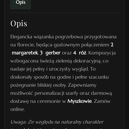
Opis
k
a
Opis
P
o
Elegancka wiązanka pogrzebowa przygotowana
g
na florecie, będąca gustownym połączeniem
2
r
margaretek
,
3 gerber
oraz
4 róż
. Kompozycja
z
wzbogacona świeżą zielenią dekoracyjną, co
e
nadaje jej pełny i uroczysty wygląd. To
b
doskonały sposób na godne i pełne szacunku
o
pożegnanie bliskiej osoby. Zapewniamy
w
możliwość personalizacji szarfy oraz darmową
a
dostawę na ceremonie w
Myszkowie
. Zamów
N
online.
r
6
Uwaga: Ze względu na naturalny charakter