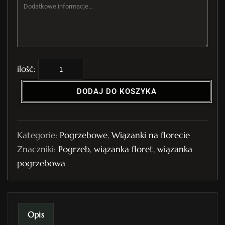
i
l
DODAJ DO KOSZYKA
o
ś
ć
Kategorie:
Pogrzebowe
,
Wiązanki na florecie
W
Znaczniki:
Pogrzeb
,
wiązanka floret
,
wiązanka
i
pogrzebowa
ą
z
a
n
Opis
k