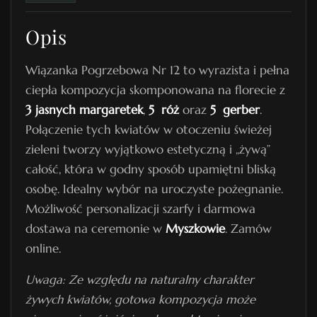
a
Opis
P
o
Wiązanka Pogrzebowa Nr 12 to wyrazista i pełna
g
ciepła kompozycja skomponowana na florecie z
r
3 jasnych margaretek
,
5 róż
oraz
5 gerber
.
z
Połączenie tych kwiatów w otoczeniu świeżej
e
zieleni tworzy wyjątkowo estetyczną i „żywą”
b
całość, która w godny sposób upamiętni bliską
o
osobę. Idealny wybór na uroczyste pożegnanie.
w
Możliwość personalizacji szarfy i darmowa
a
dostawa na ceremonie w
Myszkowie
. Zamów
N
online.
r
1
Uwaga: Ze względu na naturalny charakter
2
żywych kwiatów, gotowa kompozycja może