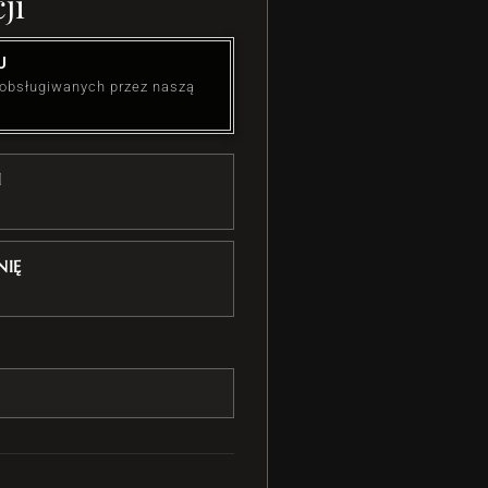
ji
U
 obsługiwanych przez naszą
I
IĘ