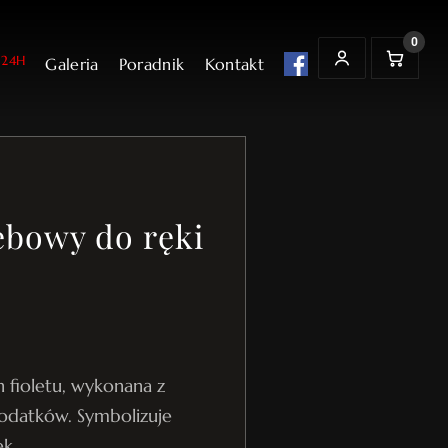
0
24H
Galeria
Poradnik
Kontakt
t
K
MOJE KONTO
o
s
z
y
k
ebowy do ręki
 fioletu, wykonana z
odatków. Symbolizuje
ek.