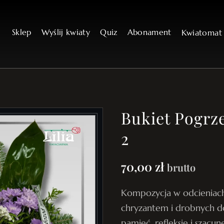
Sklep
Wyślij kwiaty
Quiz
Abonament
Kwiatoma
Bukiet Pogrz
2
70,00
zł
brutto
Kompozycja w odcieniach
chryzantem i drobnych d
pamięć, refleksję i szacun