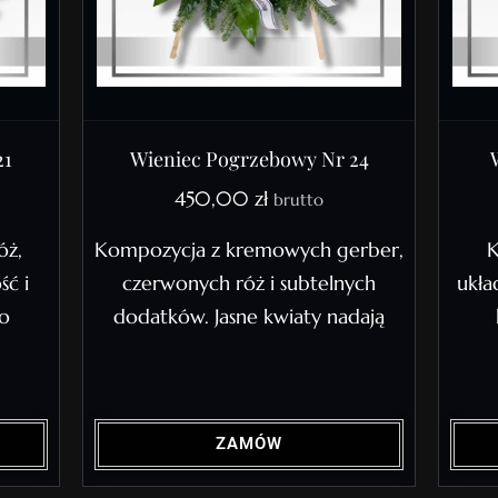
21
Wieniec Pogrzebowy Nr 24
450,00
zł
brutto
óż,
Kompozycja z kremowych gerber,
K
ść i
czerwonych róż i subtelnych
ukła
zo
dodatków. Jasne kwiaty nadają
ZAMÓW