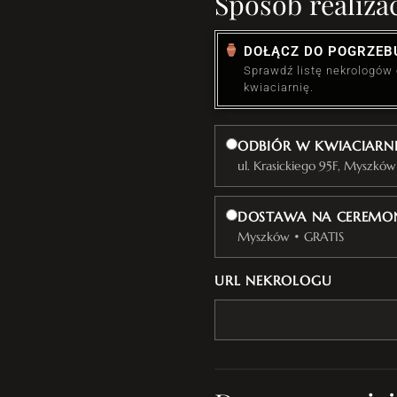
Sposób realizac
DOŁĄCZ DO POGRZEB
Sprawdź listę nekrologów
kwiaciarnię.
ODBIÓR W KWIACIARN
ul. Krasickiego 95F, Myszków
DOSTAWA NA CEREMON
Myszków • GRATIS
URL NEKROLOGU