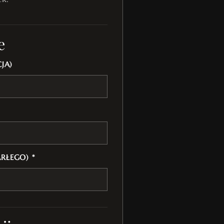
e
JA)
ARŁEGO) *