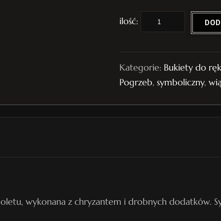
i
DOD
l
o
ś
Kategorie:
Bukiety do ręk
ć
Pogrzeb
,
symboliczny
,
wią
B
u
k
i
e
t
P
o
oletu, wykonana z chryzantem i drobnych dodatków. Sym
g