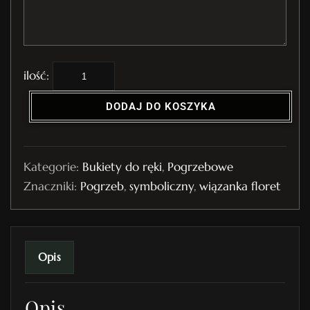
i
l
DODAJ DO KOSZYKA
o
ś
ć
Kategorie:
Bukiety do ręki
,
Pogrzebowe
B
Znaczniki:
Pogrzeb
,
symboliczny
,
wiązanka floret
u
k
i
e
Opis
t
P
Opis
o