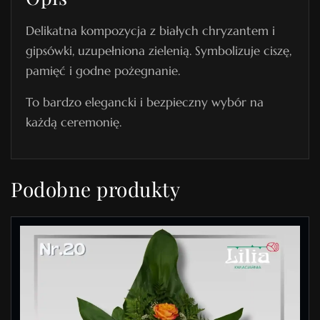
g
Delikatna kompozycja z białych chryzantem i
r
gipsówki, uzupełniona zielenią. Symbolizuje ciszę,
z
pamięć i godne pożegnanie.
e
b
To bardzo elegancki i bezpieczny wybór na
o
każdą ceremonię.
w
y
d
Podobne produkty
o
r
ę
k
i
1