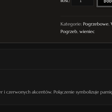
DOD
l
o
ś
Kategorie:
Pogrzebowe
,
ć
Pogrzeb
,
wieniec
W
i
e
n
i
e
c
P
r i czerwonych akcentów. Połączenie symbolizuje pamięć
o
g
r