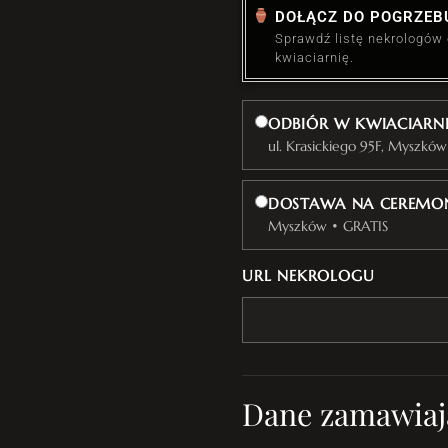
DOŁĄCZ DO POGRZEB
Sprawdź listę nekrologów
kwiaciarnię.
ODBIÓR W KWIACIARN
ul. Krasickiego 95F, Myszków
DOSTAWA NA CEREMON
Myszków • GRATIS
URL NEKROLOGU
Dane zamawiaj