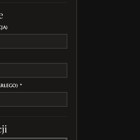
e
JA)
ARŁEGO) *
ji