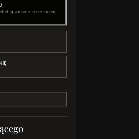
U
 obsługiwanych przez naszą
I
IĘ
ącego