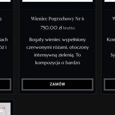
2
Wieniec Pogrzebowy Nr 6
W
750,00
zł
brutto
iach
Bogaty wieniec wypełniony
Kom
óż i
czerwonymi różami, otoczony
intensywną zielenią. To
Sy
kompozycja o bardzo
ZAMÓW