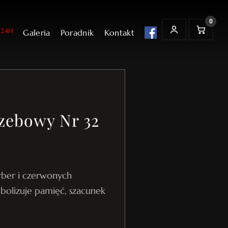
0
24H
Galeria
Poradnik
Kontakt
t
K
MOJE KONTO
o
s
z
y
k
zebowy Nr 32
rber i czerwonych
bolizuje pamięć, szacunek