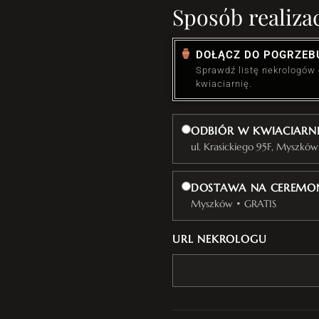
Sposób realizac
DOŁĄCZ DO POGRZEB
Sprawdź listę nekrologów
kwiaciarnię.
ODBIÓR W KWIACIARN
ul. Krasickiego 95F, Myszków
DOSTAWA NA CEREMON
Myszków • GRATIS
URL NEKROLOGU