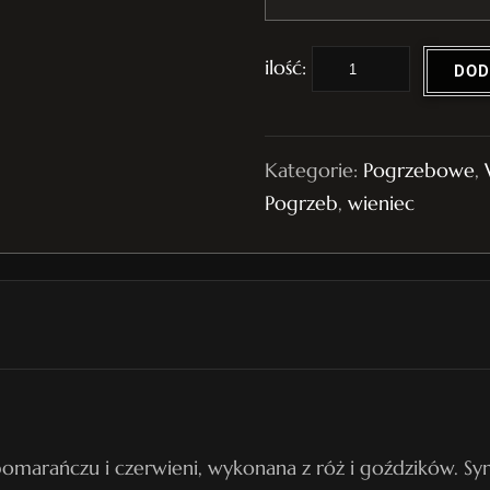
i
DOD
l
o
ś
Kategorie:
Pogrzebowe
,
ć
Pogrzeb
,
wieniec
W
i
e
n
i
e
c
P
marańczu i czerwieni, wykonana z róż i goździków. Sy
o