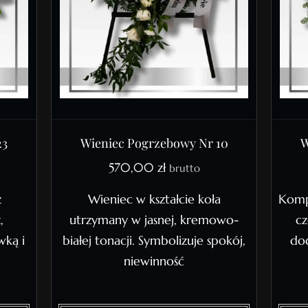
23
Wieniec Pogrzebowy Nr 10
W
570,00
zł
brutto
z
Wieniec w kształcie koła
Komp
,
utrzymany w jasnej, kremowo-
cz
wką i
białej tonacji. Symbolizuje spokój,
dod
niewinność