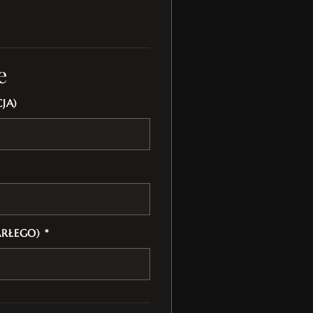
e
JA)
ARŁEGO) *