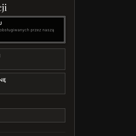
ji
U
 obsługiwanych przez naszą
I
IĘ