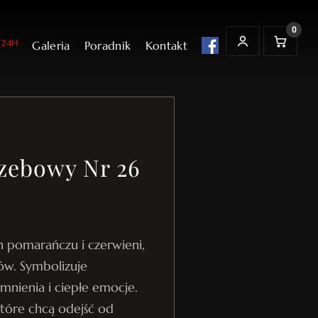
0
24H
Galeria
Poradnik
Kontakt
t
K
MOJE KONTO
o
s
z
y
k
zebowy Nr 26
 pomarańczu i czerwieni,
ów. Symbolizuje
nienia i ciepłe emocje.
które chcą odejść od