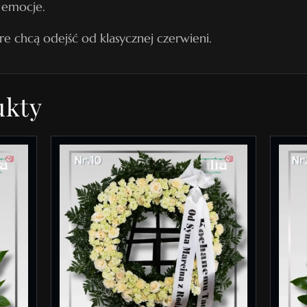
 emocje.
g
re chcą odejść od klasycznej czerwieni.
r
z
e
ukty
b
o
w
y
N
r
2
6