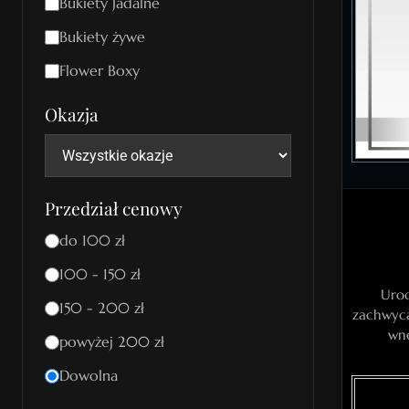
Bukiety Jadalne
Bukiety żywe
Flower Boxy
Okazja
Przedział cenowy
do 100 zł
100 - 150 zł
Uroc
150 - 200 zł
zachwyca
wnę
powyżej 200 zł
Dowolna