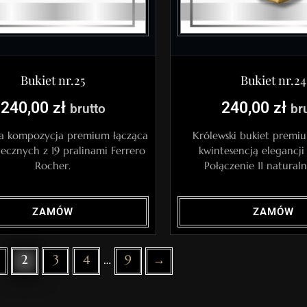
Bukiet nr.25
Bukiet nr.24
240,00
zł
240,00
zł
brutto
br
a kompozycja premium łącząca
Królewski bukiet premi
iecznych z 19 pralinami Ferrero
kwintesencją elegancji 
Rocher.
Połączenie 11 natural
ZAMÓW
ZAMÓW
2
3
4
…
9
→