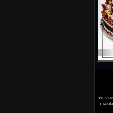
Trzypięt
okazała