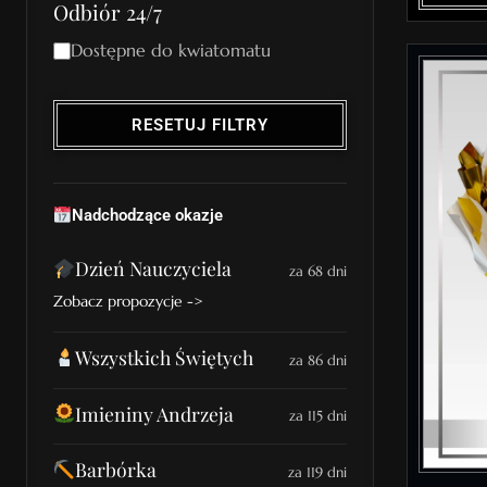
Odbiór 24/7
Dostępne do kwiatomatu
RESETUJ FILTRY
Nadchodzące okazje
Dzień Nauczyciela
za 68 dni
Zobacz propozycje ->
Wszystkich Świętych
za 86 dni
Imieniny Andrzeja
za 115 dni
Barbórka
za 119 dni