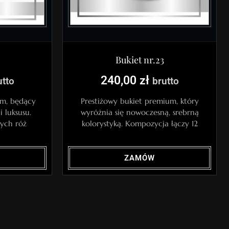
Bukiet nr.23
240,00
zł
utto
brutto
um, będący
Prestiżowy bukiet premium, który
i luksusu.
wyróżnia się nowoczesną, srebrną
nych róż
kolorystyką. Kompozycja łączy 12
ZAMÓW