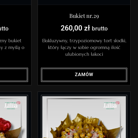
Bukiet nr.29
260,00
zł
utto
brutto
zny bukiet
Ekskluzywny, trzypoziomowy tort słodki,
y z myślą o
który łączy w sobie ogromną ilość
ulubionych łakoci
ZAMÓW