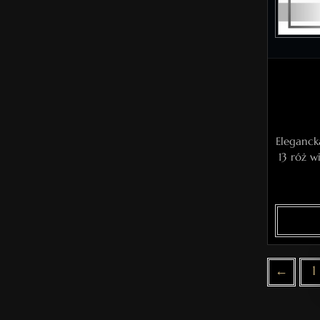
Eleganck
13 róż w
←
1