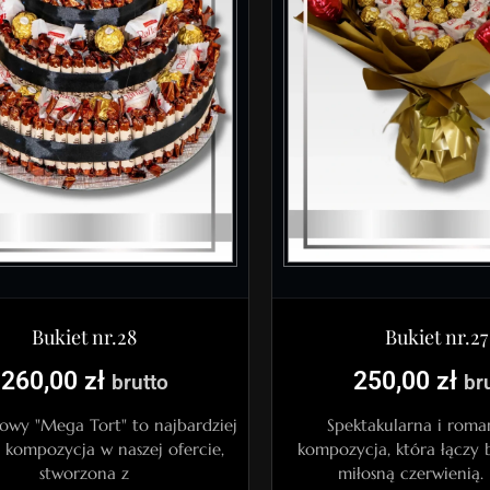
Bukiet nr.28
Bukiet nr.27
260,00
zł
250,00
zł
brutto
br
rowy "Mega Tort" to najbardziej
Spektakularna i roma
 kompozycja w naszej ofercie,
kompozycja, która łączy b
stworzona z
miłosną czerwienią. 